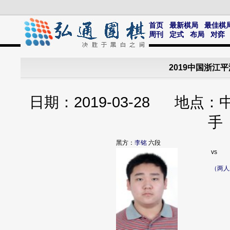
首页
最新棋局
最佳棋
周刊
定式
布局
对弈
2019中国浙江
日期：2019-03-28 地点
手
黑方：
李铭
六段
vs
（两人