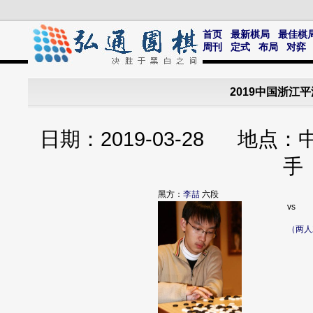
首页
最新棋局
最佳棋
周刊
定式
布局
对弈
2019中国浙江
日期：2019-03-28 地点
手
黑方：
李喆
六段
vs
（两人