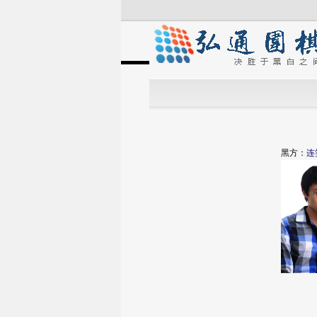
黑方：
连