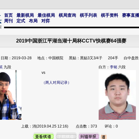
首页
最新棋局
最佳棋局
棋局查询
棋手列表
棋手资料
赛事直
周刊
定式
布局
对弈
2019中国浙江平湖当湖十局杯CCTV快棋赛64强赛
日期：2019-03-28 地点：中国棋院 黑贴：黑贴3又3/4子 204手 白中盘胜
笑
九段
白方：
李铭
六段
vs
（两人对局记录）
上载：消(2019.04.25 12:16) 点击数：373 评论：0