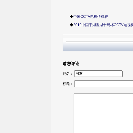
◆
中国CCTV电视快棋赛
◆
2019中国平湖当湖十局杯CCTV电视
请您评论
昵名：
标题：