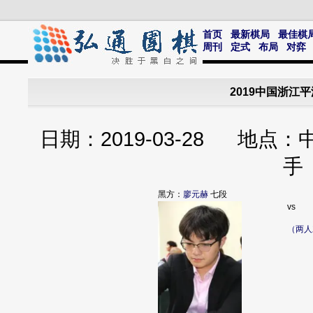
首页
最新棋局
最佳棋
周刊
定式
布局
对弈
2019中国浙江
日期：2019-03-28 地点
手
黑方：
廖元赫
七段
vs
（两人