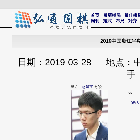
首页
最新棋局
最佳棋
周刊
定式
布局
对弈
2019中国浙江平
日期：2019-03-28 地点
手
黑方：
赵晨宇
七段
vs
（两人