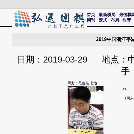
首页
最新棋局
最佳棋
周刊
定式
布局
对弈
2019中国浙江平
日期：2019-03-29 地点
手
黑方：
范蕴若
七段
vs
（两人