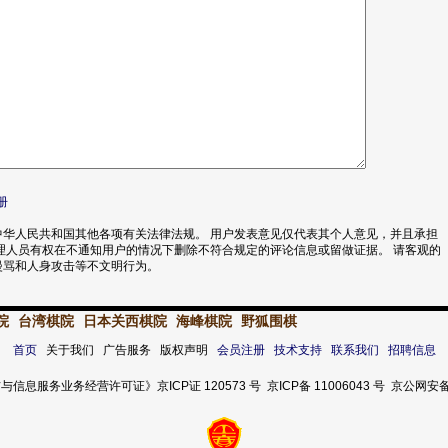
册
华人民共和国其他各项有关法律法规。 用户发表意见仅代表其个人意见，并且承担
理人员有权在不通知用户的情况下删除不符合规定的评论信息或留做证据。 请客观的
漫骂和人身攻击等不文明行为。
院
台湾棋院
日本关西棋院
海峰棋院
野狐围棋
首页
关于我们 广告服务 版权声明
会员注册
技术支持
联系我们
招聘信息
服务业务经营许可证》京ICP证 120573 号 京ICP备 11006043 号 京公网安备 11