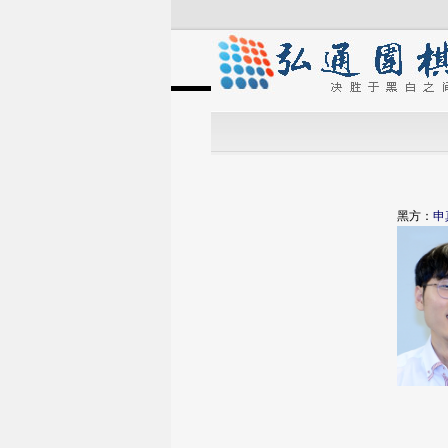
黑方：
申