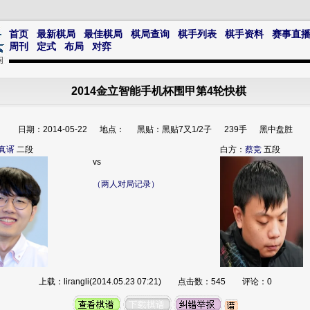
首页
最新棋局
最佳棋局
棋局查询
棋手列表
棋手资料
赛事直
周刊
定式
布局
对弈
2014金立智能手机杯围甲第4轮快棋
日期：2014-05-22 地点： 黑贴：黑贴7又1/2子 239手 黑中盘胜
真谞
二段
白方：
蔡竞
五段
vs
（两人对局记录）
上载：lirangli(2014.05.23 07:21) 点击数：545 评论：0