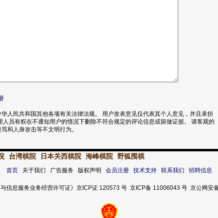
册
华人民共和国其他各项有关法律法规。 用户发表意见仅代表其个人意见，并且承担
理人员有权在不通知用户的情况下删除不符合规定的评论信息或留做证据。 请客观的
漫骂和人身攻击等不文明行为。
院
台湾棋院
日本关西棋院
海峰棋院
野狐围棋
首页
关于我们 广告服务 版权声明
会员注册
技术支持
联系我们
招聘信息
服务业务经营许可证》京ICP证 120573 号 京ICP备 11006043 号 京公网安备 11