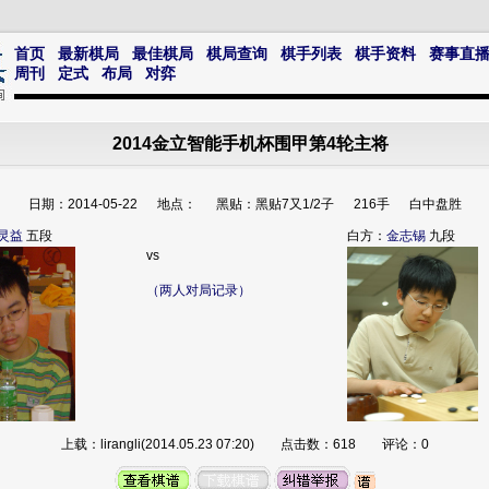
首页
最新棋局
最佳棋局
棋局查询
棋手列表
棋手资料
赛事直
周刊
定式
布局
对弈
2014金立智能手机杯围甲第4轮主将
日期：2014-05-22 地点： 黑贴：黑贴7又1/2子 216手 白中盘胜
灵益
五段
白方：
金志锡
九段
vs
（两人对局记录）
上载：lirangli(2014.05.23 07:20) 点击数：618 评论：0