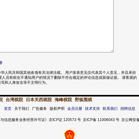
册
华人民共和国其他各项有关法律法规。 用户发表意见仅代表其个人意见，并且承担
理人员有权在不通知用户的情况下删除不符合规定的评论信息或留做证据。 请客观的
漫骂和人身攻击等不文明行为。
院
台湾棋院
日本关西棋院
海峰棋院
野狐围棋
首页
关于我们 广告服务 版权声明
会员注册
技术支持
联系我们
招聘信息
服务业务经营许可证》京ICP证 120573 号 京ICP备 11006043 号 京公网安备 11