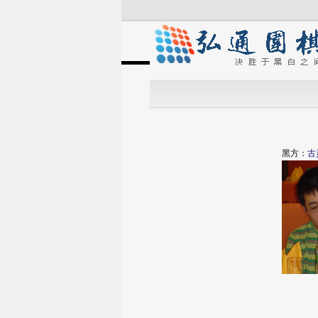
黑方：
古