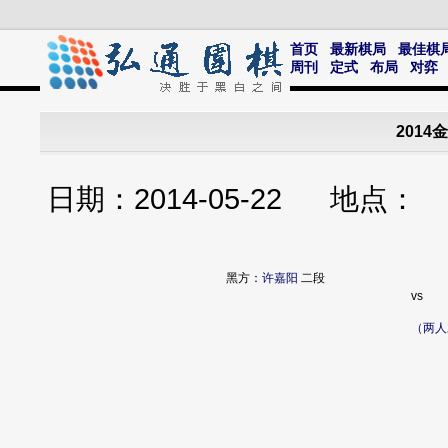
首页
最新棋局
最佳棋
周刊
定式
布局
对弈
201
日期：2014-05-22 地点
黑方：
许嘉阳
二段
vs
（两人