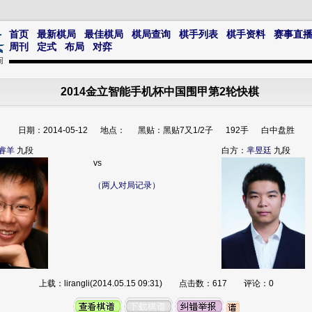
首页
最新棋局
最佳棋局
棋局查询
棋手列表
棋手资料
赛事直
周刊
定式
布局
对弈
2014金立智能手机杯中国围甲第2轮快棋
日期：2014-05-12 地点： 黑贴：黑贴7又1/2子 192手 白中盘胜
睿羊
九段
白方：
芈昱廷
九段
vs
（两人对局记录）
上载：lirangli(2014.05.15 09:31) 点击数：617 评论：0