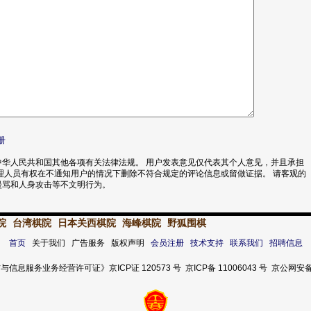
册
华人民共和国其他各项有关法律法规。 用户发表意见仅代表其个人意见，并且承担
理人员有权在不通知用户的情况下删除不符合规定的评论信息或留做证据。 请客观的
漫骂和人身攻击等不文明行为。
院
台湾棋院
日本关西棋院
海峰棋院
野狐围棋
首页
关于我们 广告服务 版权声明
会员注册
技术支持
联系我们
招聘信息
服务业务经营许可证》京ICP证 120573 号 京ICP备 11006043 号 京公网安备 11