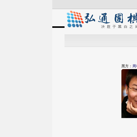
黑方：
周