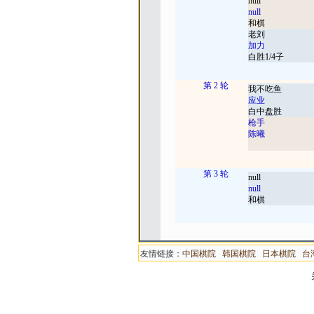
null
null
和棋
老刘
加力
白胜1/4子
第 2 轮
我不吃鱼
应业
白中盘胜
枪手
陈曦
第 3 轮
null
null
和棋
友情链接：
中国棋院
韩国棋院
日本棋院
台