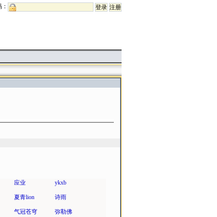
码：
应业
ykxb
夏青lion
诗雨
气冠苍穹
弥勒佛