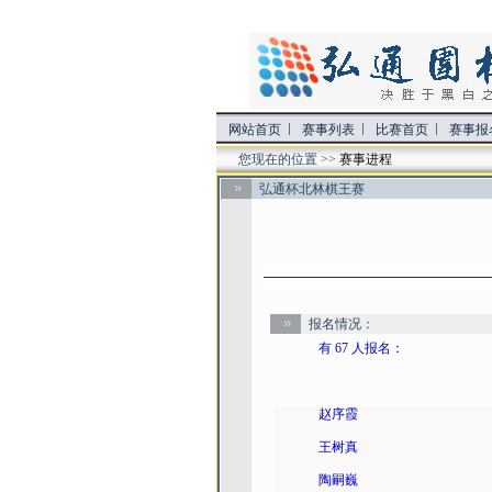
网站首页
赛事列表
比赛首页
赛事报
您现在的位置 >>
赛事进程
弘通杯北林棋王赛
报名情况：
有 67 人报名：
赵序霞
王树真
陶嗣巍