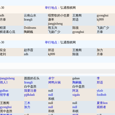
-30
举行地点：
弘通围棋网
zdh
云南山水
唱赞歌的小也要
王雅阁
gyonghui
月泰
lirangli
谦卑
郑适
kj999
jiangjisheng
程湛
Doldrums
熊玉兴
陈颀
飞扬广少
棋道素心流
陶嗣巍
飞扬广少
gyonghui
月泰
-30
举行地点：
弘通围棋网
应业
赵序霞
郑适
王雅阁
加力
老刘
zdh
kj999
陈颀
月泰
jiangjisheng
圆圆的石头
卓宁
galaas
李
雨人1
lirangli
烤鸭火锅
陶嗣巍
郑适
白中盘胜
白中盘胜
gulban
我要注册
null
阿龙
ykxb
初学者
pjj&dadi
null
xigalu
foolbob
和棋
王雅阁
三木
null
null
夏青lion
gyonghui
加力
null
null
观棋者
黑中盘胜
和棋
和棋