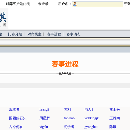
对弈客户端内测
未登录 用户名：
密
名
比赛分组
对弈棋室
赛事进程
赛事动态
赛事进程
观棋者
lirangli
老刘
雨人1
熊玉兴
圆圆的石头
周星辉
foolbob
jackkingjk
王雅阁
古今何在
xigalu
初学者
gyonghui
陈曦