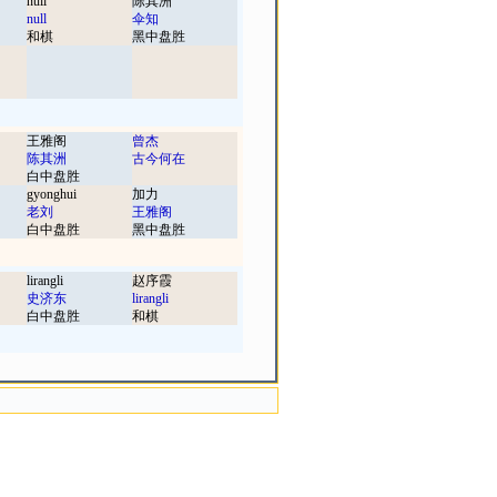
null
陈其洲
null
伞知
和棋
黑中盘胜
王雅阁
曾杰
陈其洲
古今何在
白中盘胜
gyonghui
加力
老刘
王雅阁
白中盘胜
黑中盘胜
lirangli
赵序霞
史济东
lirangli
白中盘胜
和棋