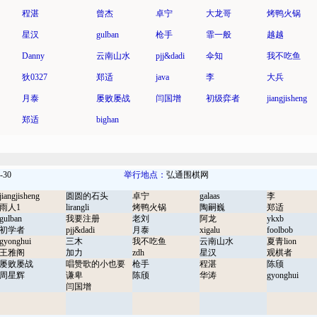
程湛
曾杰
卓宁
大龙哥
烤鸭火锅
星汉
gulban
枪手
霏一般
越越
Danny
云南山水
pjj&dadi
伞知
我不吃鱼
狄0327
郑适
java
李
大兵
月泰
屡败屡战
闫国增
初级弈者
jiangjisheng
郑适
bighan
-30
举行地点：
弘通围棋网
jiangjisheng
圆圆的石头
卓宁
galaas
李
雨人1
lirangli
烤鸭火锅
陶嗣巍
郑适
gulban
我要注册
老刘
阿龙
ykxb
初学者
pjj&dadi
月泰
xigalu
foolbob
gyonghui
三木
我不吃鱼
云南山水
夏青lion
王雅阁
加力
zdh
星汉
观棋者
屡败屡战
唱赞歌的小也要
枪手
程湛
陈颀
周星辉
谦卑
陈颀
华涛
gyonghui
闫国增