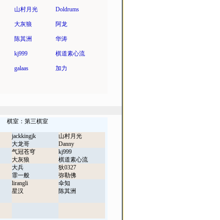
山村月光
Doldrums
大灰狼
阿龙
陈其洲
华涛
kj999
棋道素心流
galaas
加力
棋室：第三棋室
jackkingjk
山村月光
大龙哥
Danny
气冠苍穹
kj999
大灰狼
棋道素心流
大兵
狄0327
霏一般
弥勒佛
lirangli
伞知
星汉
陈其洲