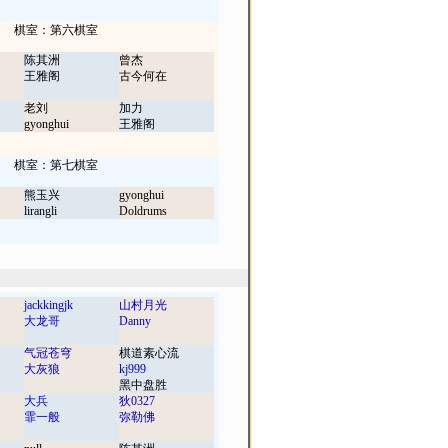
棋室：第六棋室
陈其洲
曾杰
王雅阁
古今何在
老刘
加力
gyonghui
王雅阁
棋室：第七棋室
熊玉兴
gyonghui
lirangli
Doldrums
jackkingjk
山村月光
大龙哥
Danny
气冠苍穹
棋道素心流
大灰狼
kj999
黑中盘胜
大兵
狄0327
霏一般
弥勒佛