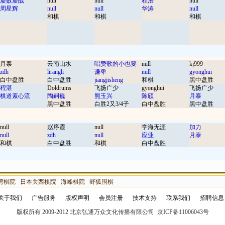
屡败屡战
null
null
程湛
null
周星辉
null
null
华涛
null
和棋
和棋
和棋
月泰
云南山水
唱赞歌的小也要
null
kj999
zdh
lirangli
谦卑
null
gyonghui
白中盘胜
白中盘胜
jiangjisheng
和棋
黑中盘胜
程湛
Doldrums
飞扬广少
gyonghui
飞扬广少
棋道素心流
陶嗣巍
熊玉兴
陈颀
月泰
黑中盘胜
白胜2又3/4子
白中盘胜
黑中盘胜
null
赵序霞
null
学海无涯
加力
null
zdh
null
应业
月泰
和棋
白中盘胜
和棋
白中盘胜
湾棋院
日本关西棋院
海峰棋院
野狐围棋
关于我们
广告服务
版权声明
会员注册
技术支持
联系我们
招聘信息
版权所有 2009-2012 北京弘通万众文化传播有限公司 京ICP备11006043号