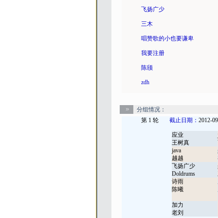
飞扬广少
三木
唱赞歌的小也要谦卑
我要注册
陈颀
zdh
分组情况：
第 1 轮
截止日期：
2012-09
应业
王树真
java
越越
飞扬广少
Doldrums
诗雨
陈曦
加力
老刘