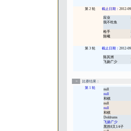
第 2 轮
截止日期：
2012-09
应业
我不吃鱼
枪手
陈曦
第 3 轮
截止日期：
2012-09
陈其洲
飞扬广少
比赛结果：
第 1 轮
null
null
和棋
null
null
和棋
Doldrums
飞扬广少
黑胜8又1/4子