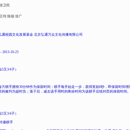
张卫民
玮 陈颀 张广
弘通校园文化发展基金 北京弘通万众文化传播有限公司
 2013-10-25
3又3/4子）
每方棋手拥有30分钟作为保留时间；棋手每开始走一步，获得奖励0秒，即保留时间增
否则被判为超时负；落子后，减去该手用时的剩余时间为该棋手后续对弈的保留时间
3又3/4子）
 特邀棋手