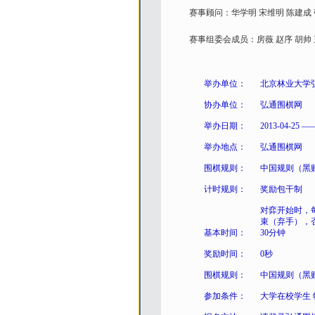
赛事顾问：华学明 宋维明 陈建成 
赛事组委会成员：房薇 赵序 胡帅 王
举办单位：
北京林业大学
协办单位：
弘通围棋网
举办日期：
2013-04-25 ——
举办地点：
弘通围棋网
围棋规则：
中国规则（黑贴
计时规则：
奖励包干制
对弈开始时，
束（弃手），
基本时间：
30分钟
奖励时间：
0秒
围棋规则：
中国规则（黑贴
参加条件：
大学在校学生