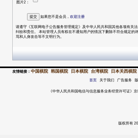
图片2：
如果您不是会员，
欢迎
注册
请遵守《互联网电子公告服务管理规定》及中华人民共和国其他各项有关法律法规。 用户发表意见仅代表其个人意见，并且承担一切
纠纷和责任。 本站管理人员有权在不通知用户的情况下删除不符合规定的评论信息或留做证据。 请客观的评价您所看到的资讯，提倡就事论事，杜绝漫
骂和人身攻击等不文明行为。
中国棋院
韩国棋院
日本棋院
台湾棋院
日本关西棋院
友情链接：
首页
关于我们 广告服务 
《中华人民共和国电信与信息服务业务经营许可证》京ICP证 120
版权所有 2