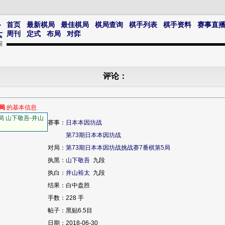
首页
最新棋局
最佳棋局
棋局查询
棋手列表
棋手资料
赛事直
周刊
定式
布局
对弈
评论：
局
的基本信息
赛事：
日本本因坊战
第73期日本本因坊战
对局：
第73期日本本因坊战挑战赛7番棋第5局
执黑：
山下敬吾
九段
执白：
井山裕太
九段
结果：白中盘胜
手数：228 手
帖子：黑贴6.5目
日期：2018-06-30