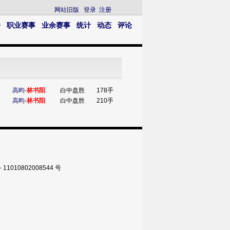
网站旧版
登录
注册
播
职业赛事
业余赛事
统计
动态
评论
高昀
-
林书阳
白中盘胜
178手
高昀
-
林书阳
白中盘胜
210手
010802008544 号