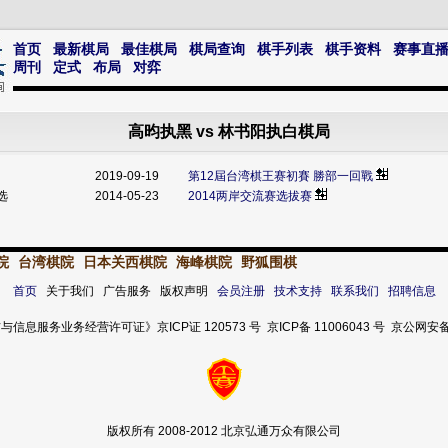
首页
最新棋局
最佳棋局
棋局查询
棋手列表
棋手资料
赛事直
周刊
定式
布局
对弈
高昀执黑 vs 林书阳执白棋局
2019-09-19
第12屆台湾棋王赛初賽 勝部一回戰
选
2014-05-23
2014两岸交流赛选拔赛
院
台湾棋院
日本关西棋院
海峰棋院
野狐围棋
首页
关于我们 广告服务 版权声明
会员注册
技术支持
联系我们
招聘信息
服务业务经营许可证》京ICP证 120573 号 京ICP备 11006043 号 京公网安备 11
版权所有 2008-2012 北京弘通万众有限公司