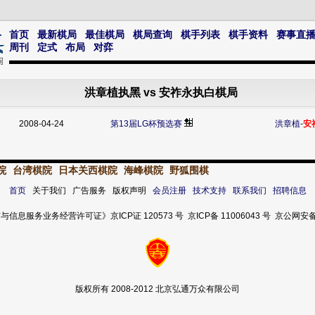
首页
最新棋局
最佳棋局
棋局查询
棋手列表
棋手资料
赛事直
周刊
定式
布局
对弈
洪章植执黑 vs 安祚永执白棋局
2008-04-24
第13届LG杯预选赛
洪章植
-
安
院
台湾棋院
日本关西棋院
海峰棋院
野狐围棋
首页
关于我们 广告服务 版权声明
会员注册
技术支持
联系我们
招聘信息
服务业务经营许可证》京ICP证 120573 号 京ICP备 11006043 号 京公网安备 11
版权所有 2008-2012 北京弘通万众有限公司