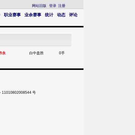
网站旧版
登录
注册
播
职业赛事
业余赛事
统计
动态
评论
祚永
白中盘胜
0手
010802008544 号