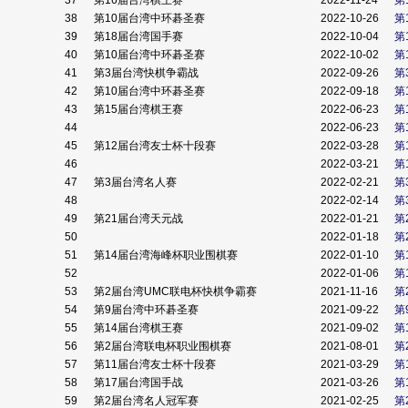
37
第16届台湾棋王赛
2022-11-24
第
38
第10届台湾中环碁圣赛
2022-10-26
第
39
第18届台湾国手赛
2022-10-04
第
40
第10届台湾中环碁圣赛
2022-10-02
第
41
第3届台湾快棋争霸战
2022-09-26
第
42
第10届台湾中环碁圣赛
2022-09-18
第
43
第15届台湾棋王赛
2022-06-23
第
44
2022-06-23
第
45
第12届台湾友士杯十段赛
2022-03-28
第
46
2022-03-21
第
47
第3届台湾名人赛
2022-02-21
第
48
2022-02-14
第
49
第21届台湾天元战
2022-01-21
第
50
2022-01-18
第
51
第14届台湾海峰杯职业围棋赛
2022-01-10
第
52
2022-01-06
第
53
第2届台湾UMC联电杯快棋争霸赛
2021-11-16
第
54
第9届台湾中环碁圣赛
2021-09-22
第
55
第14届台湾棋王赛
2021-09-02
第
56
第2届台湾联电杯职业围棋赛
2021-08-01
第
57
第11届台湾友士杯十段赛
2021-03-29
第
58
第17届台湾国手战
2021-03-26
第
59
第2届台湾名人冠军赛
2021-02-25
第