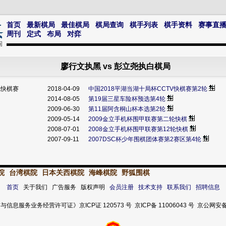
首页
最新棋局
最佳棋局
棋局查询
棋手列表
棋手资料
赛事直
周刊
定式
布局
对弈
廖行文执黑 vs 彭立尧执白棋局
视快棋赛
2018-04-09
中国2018平湖当湖十局杯CCTV快棋赛第2轮
2014-08-05
第19届三星车险杯预选第4轮
2009-06-30
第11届阿含桐山杯本选第2轮
2009-05-14
2009金立手机杯围甲联赛第二轮快棋
2008-07-01
2008金立手机杯围甲联赛第12轮快棋
2007-09-11
2007DSC杯少年围棋团体赛第2赛区第4轮
院
台湾棋院
日本关西棋院
海峰棋院
野狐围棋
首页
关于我们 广告服务 版权声明
会员注册
技术支持
联系我们
招聘信息
服务业务经营许可证》京ICP证 120573 号 京ICP备 11006043 号 京公网安备 11