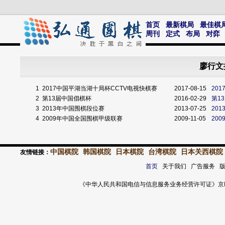
首页
最新棋局
最佳棋
周刊
定式
布局
对弈
廖行文
1
2017中国平湖当湖十局杯CCTV电视快棋赛
2017-08-15
20
2
第13届中国倡棋杯
2016-02-29
第1
3
2013年中国围棋段位赛
2013-07-25
20
4
2009年中国全国围棋甲级联赛
2009-11-05
20
中国棋院
韩国棋院
日本棋院
台湾棋院
日本关西棋院
友情链接：
首页
关于我们 广告服务 
《中华人民共和国电信与信息服务业务经营许可证》京ICP证 120