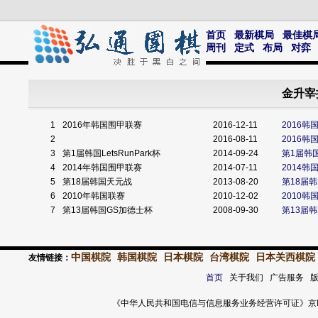
首页
最新棋局
最佳棋
周刊
定式
布局
对弈
金升宰
1
2016年韩国围甲联赛
2016-12-11
2016韩
2
2016-08-11
2016韩国
3
第1届韩国LetsRunPark杯
2014-09-24
第1届韩国L
4
2014年韩国围甲联赛
2014-07-11
2014韩
5
第18届韩国天元战
2013-08-20
第18届
6
2010年韩国联赛
2010-12-02
2010
7
第13届韩国GS加德士杯
2008-09-30
第13届
中国棋院
韩国棋院
日本棋院
台湾棋院
日本关西棋院
友情链接：
首页
关于我们 广告服务 
《中华人民共和国电信与信息服务业务经营许可证》京ICP证 120