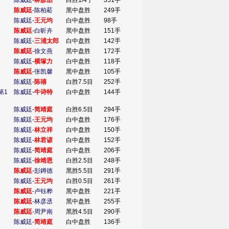
陈威廷
-
林彦丞
白胜1/4子
351手
陈威廷
-
陈柏菘
黑中盘胜
249手
陈威廷
-
王元均
白中盘胜
98手
陈威廷
-
白昕卉
黑中盘胜
151手
陈威廷
-
三浦太郎
白中盘胜
142手
陈威廷
-
徐文燕
黑中盘胜
172手
陈威廷
-
横塚力
白中盘胜
118手
陈威廷
-
张凯馨
黑中盘胜
105手
陈威廷
-
陈禧
白胜7.5目
252手
第1
陈威廷
-
牛诗特
白中盘胜
144手
陈威廷
-
简靖庭
白胜6.5目
294手
陈威廷
-
王元均
白中盘胜
176手
陈威廷
-
林立祥
白中盘胜
150手
陈威廷
-
林君谚
白中盘胜
152手
陈威廷
-
简靖庭
白中盘胜
206手
陈威廷
-
徐靖恩
白胜2.5目
248手
陈威廷
-
彭鐏德
黑胜5.5目
291手
陈威廷
-
王元均
白胜0.5目
261手
陈威廷
-
卢钰桦
黑中盘胜
221手
陈威廷
-
林彦丞
黑中盘胜
255手
陈威廷
-
周尹南
黑胜4.5目
290手
陈威廷
-
简靖庭
白中盘胜
136手