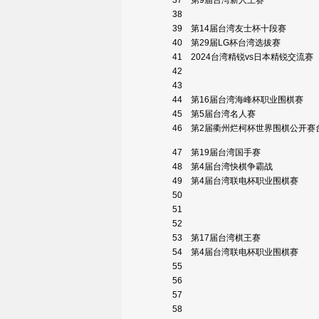
37
第9届台湾新人王赛
38
39
第14届台湾友士杯十段赛
40
第29届LG杯台湾选拔赛
41
2024台湾精锐vs日本精锐交流赛
42
43
44
第16届台湾海峰杯职业围棋赛
45
第5届台湾名人赛
46
第2届衢州烂柯杯世界围棋公开赛
47
第19届台湾国手赛
48
第4届台湾快棋争霸战
49
第4届台湾联电杯职业围棋赛
50
51
52
53
第17届台湾棋王赛
54
第4届台湾联电杯职业围棋赛
55
56
57
58