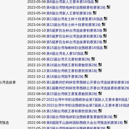
2023-05-08
第8届台湾新人王赛本赛16强战
2023-05-05
第4届台湾联电杯职业围棋赛初赛第1轮
2023-05-04
第8届台湾新人王赛初赛第1轮
2023-04-20
第13届台湾友士杯十段赛复赛16强战
2023-04-06
第13届台湾友士杯十段赛初赛第1轮
2023-03-10
第5届梦百合杯台湾选拔赛初赛第3场
2023-03-08
第5届梦百合杯台湾选拔赛初赛第1场
2023-03-08
第5届梦百合杯台湾选拔赛初赛第2场
2023-02-09
第15届台湾海峰杯职业围棋赛16强战
2023-02-06
第4届台湾名人赛32强战
2023-01-06
第22届台湾天元赛初赛第2轮
2022-10-20
第16届台湾棋王赛初赛败部第2轮
2022-10-13
第16期台湾棋王赛初赛胜部第1轮
2022-10-11
第18届台湾国手赛第2轮
台湾选拔赛
2022-10-05
第1届衢州烂柯杯世界围棋公开赛台湾选拔赛初赛第1
2022-10-05
第1届衢州烂柯杯世界围棋公开赛台湾选拔赛初赛第2
2022-08-04
第15届台湾棋王赛复赛败部第2轮
2022-06-27
2022台湾中华职业围棋协会第7届新人王赛本赛8强战
2022-06-20
2022台湾中华职业围棋协会第7届新人王赛本赛16强
2022-06-16
第15期台湾棋王赛初赛胜部第2轮
2022-06-10
第3届台湾联电杯职业围棋赛复赛败部第1轮
湾预选
2022-06-08
第8届国手山脉杯国际围棋大会台湾预选初赛第1轮
2022-05-20
第3届台湾联电杯职业围棋赛初赛第3轮