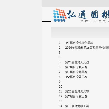
1
第7届台湾快棋争霸战
2
2026年海峰棋院vs关西新世代
3
4
5
第26届台湾天元战
6
第7届台湾名人赛
7
第1届台湾龙星赛
8
第2届台湾霸王赛
9
10
11
第25届台湾天元赛
12
第2届台湾霸王赛
13
14
第19届台湾棋王赛