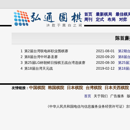
首页
最新棋局
最佳棋
周刊
定式
布局
对弈
陈首廉
1
第2届台湾联电杯职业围棋赛
2021-08-01
第2期
2
第8届台湾中环碁圣赛
2020-09-20
第8届
3
第25届LG杯朝鲜日报棋王战台湾选拔赛
2020-08-30
第25
4
第18届台湾天元战
2019-02-12
第18
中国棋院
韩国棋院
日本棋院
台湾棋院
日本关西棋院
友情链接：
首页
关于我们 广告服务 
《中华人民共和国电信与信息服务业务经营许可证》京ICP证 120