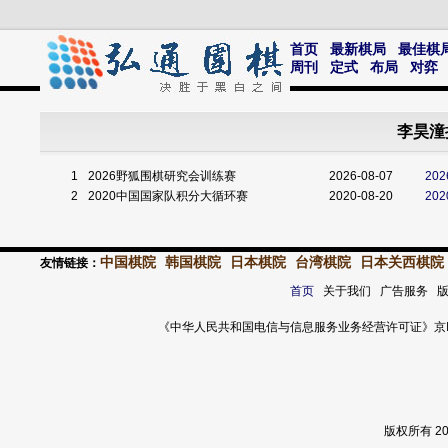
首页
最新棋局
最佳棋
周刊
定式
布局
对弈
李昊潼
1
2026野狐围棋研究会训练赛
2026-08-07
20
2
2020中国国家队积分大循环赛
2020-08-20
20
中国棋院
韩国棋院
日本棋院
台湾棋院
日本关西棋院
友情链接：
首页
关于我们 广告服务 
《中华人民共和国电信与信息服务业务经营许可证》京ICP证 120
版权所有 2