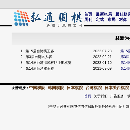
首页
最新棋局
最佳棋
周刊
定式
布局
对弈
林新为
1
第15届台湾棋王赛
2022-07-28
第1
2
第3届台湾名人赛
2022-02-21
第3届
3
第14届台湾海峰杯职业围棋赛
2022-01-10
第14
4
第14届台湾棋王赛
2021-09-09
第1
中国棋院
韩国棋院
日本棋院
台湾棋院
日本关西棋院
友情链接：
首页
关于我们 广告服务 
《中华人民共和国电信与信息服务业务经营许可证》京ICP证 120