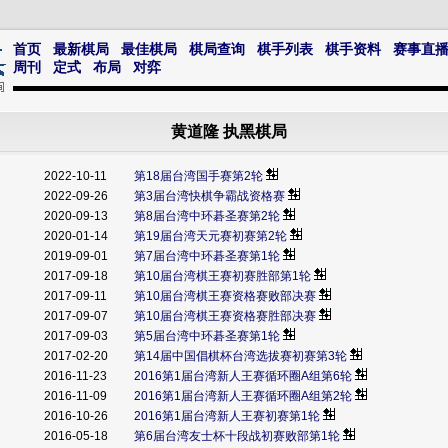
首页
最新棋局
最佳棋局
棋局查询
棋手列表
棋手资料
赛事直
周刊
定式
布局
对弈
黄道隆 执黑棋局
2022-10-11
第18届台湾国手赛第2轮
2022-09-26
第3届台湾快棋争霸战资格赛
2020-09-13
第8届台湾中环碁圣赛第2轮
2020-01-14
第19届台湾天元赛初赛第2轮
2019-09-01
第7届台湾中环碁圣赛第1轮
2017-09-18
第10届台湾棋王赛初赛胜部第1轮
2017-09-11
第10届台湾棋王赛资格赛败部决赛
2017-09-07
第10届台湾棋王赛资格赛胜部决赛
2017-09-03
第5届台湾中环碁圣赛第1轮
2017-02-20
第14届中国倡棋杯台湾选拔赛初赛第3轮
2016-11-23
2016第1届台湾新人王赛循环圈A组第6轮
2016-11-09
2016第1届台湾新人王赛循环圈A组第2轮
2016-10-26
2016第1届台湾新人王赛初赛第1轮
2016-05-18
第6届台湾友士杯十段战初赛败部第1轮