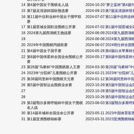
14
第4届中国女子围棋名人战
2024-10-20
“梦之蓝杯”第4
15
第7届吴清源杯国际预选赛
2024-09-23
第7届吴清源杯世
16
第11届中信和业杯中国女子围甲联
2024-07-07
第11届中信和业
赛
17
第1届晋城全国职业围棋公开赛
2024-07-02
第1届中国晋城全
18
2024第九届西湖棋王挑战赛
2024-06-09
2024第九届西
19
2024-06-08
2024第九届西
20
2024年中国围棋丙级联赛
2024-06-07
2024明仕杯全
21
第4届中国女子国手赛
2024-05-26
第4届白水苹果杯
22
第8届中国伟星杯全国业余围棋公开
2024-05-17
第8届中国伟星杯
赛
23
第28届“马桥杯”中国围棋新人王赛
2024-03-30
第28届“马桥杯”
24
2023年“分院杯”儿童围棋公开赛
2024-02-21
2023年“分院杯
25
第38届同里杯中国围棋天元赛
2024-01-12
第38届同里杯中
26
第5届中国智运会围棋业余赛
2023-10-29
第5届中国智运会
27
2023-10-28
第5届中国智运会
28
2023-10-26
第5届中国智运会
29
第3届鄂尔多斯呼能杯中国女子围棋
2023-08-03
第3届鄂尔多斯呼
名人战
30
第14届丰城杯全国业余公开赛
2023-05-11
2023中国体育彩
31
第1届亚洲围棋锦标赛
2023-03-31
2023亚洲围棋