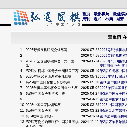
首页
最新棋局
最佳棋
周刊
定式
布局
对弈
章重恒 
1
2026野狐围棋研究会训练赛
2026-07-22
2026Q3野狐围
2
2026-07-15
2026Q3野狐围
3
2026年全国围棋锦标赛（女子团
2026-06-14
2026年“小明
体）
安区围棋协会-河
4
第2届烂柯杯中国青少年围棋公开赛
2026-05-19
第2届烂柯杯中国
5
2025年第10届西湖棋王挑战赛
2025-05-31
2025年第10届
6
第26届中国阿含桐山杯快棋赛
2025-05-10
第26届中国阿含
7
2025年恒丰基业杯全国围棋个人赛
2025-05-02
2025年恒丰基
8
第3届中国女子围棋名手赛
2025-04-27
第3届中国女子围
9
2025-04-25
第3届中国女子围
10
2025中国国家队训练赛
2025-03-28
2025中国国家队
11
第5届中国女子国手赛
2025-03-22
第5届白水苹果杯
12
第19届中国倡棋杯
2025-02-24
第19届中国倡棋
13
第2届万物初始黑猫杯中国职业围棋
2024-11-11
第2届万物初始黑
新人公开赛