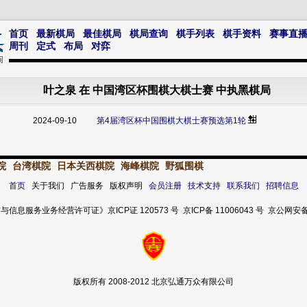
首页
最新棋局
最佳棋局
棋局查询
棋手列表
棋手资料
赛事直
周刊
定式
布局
对弈
叶之泉 在 中国湾区杯围棋大棋士赛 中执黑棋局
2024-09-10
第4届湾区杯中国围棋大棋士赛预选第1轮
院
台湾棋院
日本关西棋院
海峰棋院
野狐围棋
首页
关于我们 广告服务 版权声明
会员注册
技术支持
联系我们
招聘信息
服务业务经营许可证》京ICP证 120573 号 京ICP备 11006043 号 京公网安备 11
版权所有 2008-2012 北京弘通万众有限公司