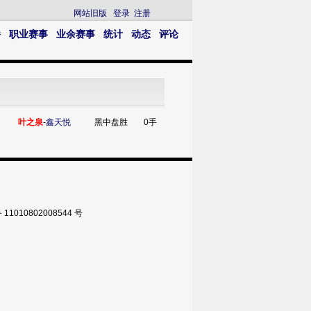
网站旧版
登录
注册
播
职业赛事
业余赛事
统计
动态
评论
叶之泉
-
鑫天悦
黑中盘胜
0手
010802008544 号