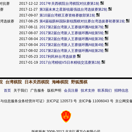
锐对抗赛
2017-12-12
2017年关西棋院台湾棋院对抗赛第1轮
拔赛
2017-11-27
第3届未来之星新锐最强战台湾选拔赛第2轮
2017-09-07
第10届台湾棋王赛资格赛败部第1轮
台湾选拔赛
2017-08-25
第4届福荫杯国际新锐围棋对抗赛台湾选拔赛初赛第1轮
2017-08-11
2017第2届台湾新人王赛循环圈A组第7轮
2017-08-07
2017第2届台湾新人王赛循环圈A组第5轮
2017-08-04
2017第2届台湾新人王赛循环圈A组第3轮
2017-08-04
2017第2届台湾新人王赛循环圈A组第4轮
2017-08-02
2017第2届台湾新人王赛循环圈A组第2轮
2017-05-23
2017利民杯台湾选拔赛
2017-01-19
2017台湾精锐VS日本精锐交流赛第1轮
院
台湾棋院
日本关西棋院
海峰棋院
野狐围棋
首页
关于我们 广告服务 版权声明
会员注册
技术支持
联系我们
招聘信息
服务业务经营许可证》京ICP证 120573 号 京ICP备 11006043 号 京公网安备 11
版权所有 2008-2012 北京弘通万众有限公司