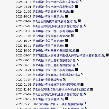
2024-04-11
第14届台湾友士杯十段赛初赛第2轮
2024-04-01
第14届台湾友士杯十段赛资格赛
2024-01-05
第23届台湾天元赛初赛第2轮
2023-10-17
第19届台湾国手赛第1轮
2023-09-07
第4届台湾快棋争霸战资格赛第1轮
2023-05-05
第4届台湾联电杯职业围棋赛初赛第1轮
2023-03-30
第13届台湾友士杯十段赛资格赛
2023-01-06
第22届台湾天元赛初赛第2轮
2022-10-25
第18届台湾国手赛第3轮
2022-10-11
第18届台湾国手赛第2轮
2022-10-06
第16届台湾棋王赛初赛胜部第1轮
2022-09-04
第27届三星火灾杯世界围棋大师赛台湾选拔赛初赛第1轮
2022-06-16
第15期台湾棋王赛初赛败部第1轮
2022-06-16
第15期台湾棋王赛初赛胜部第1轮
2022-03-21
第12届台湾友士杯十段赛资格赛
2022-01-06
第14届台湾海峰杯职业围棋赛64强战
2022-01-04
第21期台湾天元战预选
2022-01-03
第14届台湾海峰杯职业围棋赛资格赛
2021-11-16
第2届台湾UMC联电杯快棋争霸战本战第1轮
2021-05-07
第2届台湾联电杯职业围棋赛初赛第1轮
2021-03-19
第17届台湾国手赛第1轮
2020-05-28
2020第5届台湾新人王战初赛败部第3轮