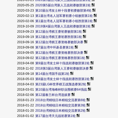
2020-05-25
2020第5届台湾新人王战初赛胜部第1轮
2020-05-25
2020第5届台湾新人王战初赛败部第1轮
2020-03-23
第10届台湾友士杯十段赛初赛败部第4轮
2020-02-13
第1届台湾名人冠军赛初赛小组败部第1轮
2020-02-06
第1届台湾名人冠军赛初赛小组胜部第1轮
2019-10-09
2019第4届台湾新人王战初赛败部第1轮
2019-09-23
第12届台湾棋王赛初赛败部第1轮
2019-09-19
第12届台湾棋王赛初赛胜部第1轮
2019-09-16
第12届台湾棋王赛资格赛败部决赛
2019-09-08
第7届台湾中环碁圣赛第1轮
2019-09-05
第12届台湾棋王赛资格赛胜部决赛
2019-09-02
第12届台湾棋王赛资格赛胜部第1轮
2019-04-08
第9届台湾友士杯十段战初赛败部第1轮
2018-11-02
2018第3届台湾新人王赛初赛败部决赛
2018-09-18
第14届台湾国手战第1轮
2018-05-03
第8届台湾友士杯十段战初赛胜部第1轮
2018-04-03
第23届LG杯世界棋王战预选赛第2轮
2018-03-01
第10届台湾海峰杯职业围棋赛64强战
2018-02-06
第12届春兰杯台湾选拔赛
2018-01-23
2018台湾精锐日本精锐交流赛第6轮
2018-01-22
2018台湾精锐日本精锐交流赛第3轮
2018-01-20
2018台湾精锐日本精锐交流赛第2轮
2018-01-02
第17届台湾天元战初赛第1轮