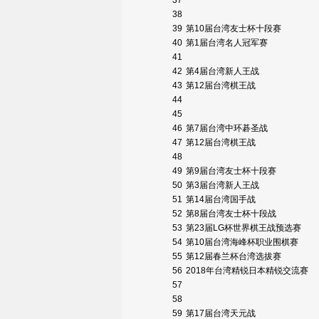
37
38
39
第10届台湾友士杯十段赛
40
第1届台湾名人冠军赛
41
42
第4届台湾新人王战
43
第12届台湾棋王战
44
45
46
第7届台湾中环碁圣战
47
第12届台湾棋王战
48
49
第9届台湾友士杯十段赛
50
第3届台湾新人王战
51
第14届台湾国手战
52
第8届台湾友士杯十段战
53
第23届LG杯世界棋王战预选赛
54
第10届台湾海峰杯职业围棋赛
55
第12届春兰杯台湾选拔赛
56
2018年台湾精锐日本精锐交流赛
57
58
59
第17届台湾天元战