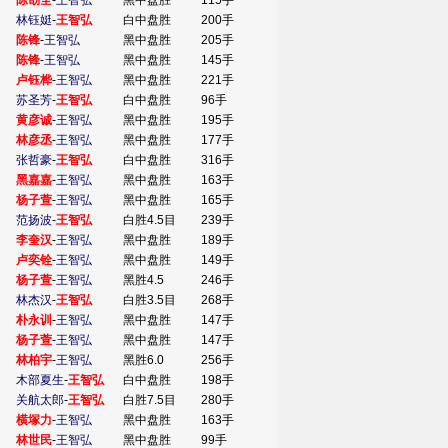
陈劭全
-
王智弘
黑中盘胜
115手
林钰娗
-
王智弘
白中盘胜
200手
陈锋
-
王智弘
黑中盘胜
205手
陈锋
-
王智弘
黑中盘胜
145手
卢钰桦
-
王智弘
黑中盘胜
221手
苏圣芳
-
王智弘
白中盘胜
96手
黄彦诚
-
王智弘
黑中盘胜
195手
林彦丞
-
王智弘
黑中盘胜
177手
张哲豪
-
王智弘
白中盘胜
316手
黑嘉嘉
-
王智弘
黑中盘胜
163手
杨子萱
-
王智弘
黑中盘胜
165手
范扬波
-
王智弘
白胜4.5目
239手
李奎汉
-
王智弘
黑中盘胜
189手
卢奕铨
-
王智弘
黑中盘胜
149手
杨子萱
-
王智弘
黑胜4.5
246手
林杰汉
-
王智弘
白胜3.5目
268手
朴永训
-
王智弘
黑中盘胜
147手
杨子萱
-
王智弘
黑中盘胜
147手
林柏宇
-
王智弘
黑胜6.0
256手
木部夏生
-
王智弘
白中盘胜
198手
关航太郎
-
王智弘
白胜7.5目
280手
横塚力
-
王智弘
黑中盘胜
163手
林世民
-
王智弘
黑中盘胜
99手