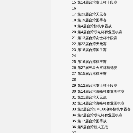
15
第14届台湾友士杯十段赛
16
17
第23届台湾天元赛
18
第19届台湾国手赛
19
第4届台湾快棋争霸战
20
第4届台湾联电杯职业围棋赛
21
第13届台湾友士杯十段赛
22
第22届台湾天元赛
23
第18届台湾国手赛
24
25
第16届台湾棋王赛
26
第27届三星火灾杯预选赛
27
第15届台湾棋王赛
28
29
第12届台湾友士杯十段赛
30
第14届台湾海峰杯职业围棋赛
31
第21届台湾天元战
32
第14届台湾海峰杯职业围棋赛
33
第2届台湾UMC联电杯快棋争霸赛
34
第2届台湾联电杯职业围棋赛
35
第17届台湾国手战
36
第5届台湾新人王战