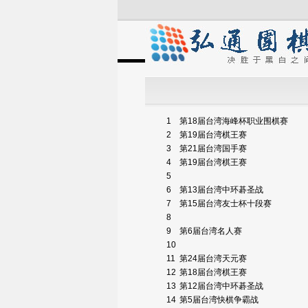
1
第18届台湾海峰杯职业围棋赛
2
第19届台湾棋王赛
3
第21届台湾国手赛
4
第19届台湾棋王赛
5
6
第13届台湾中环碁圣战
7
第15届台湾友士杯十段赛
8
9
第6届台湾名人赛
10
11
第24届台湾天元赛
12
第18届台湾棋王赛
13
第12届台湾中环碁圣战
14
第5届台湾快棋争霸战