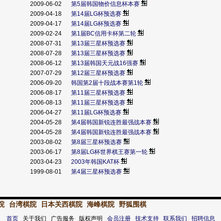
2009-06-02
第5届韩国物价信息杯本赛
2009-04-18
第14届LG杯预选赛
2009-04-17
第14届LG杯预选赛
2009-02-24
第1届BC信用卡杯第二轮
2008-07-31
第13届三星杯预选赛
2008-07-28
第13届三星杯预选赛
2008-06-12
第13届韩国天元战16强赛
2007-07-29
第12届三星杯预选赛
2006-09-20
韩国第2届十段战本赛第1轮
2006-08-17
第11届三星杯预选赛
2006-08-13
第11届三星杯预选赛
2006-04-27
第11届LG杯预选赛
2004-05-28
第4届韩国新锐连胜最强战本赛
2004-05-28
第4届韩国新锐连胜最强战本赛
2003-08-02
第8届三星杯预选赛
2003-06-17
第8届LG杯世界棋王赛第一轮
2003-04-23
2003年韩国KAT杯
1999-08-01
第4届三星杯预选赛
院
台湾棋院
日本关西棋院
海峰棋院
野狐围棋
首页
关于我们 广告服务 版权声明
会员注册
技术支持
联系我们
招聘信息