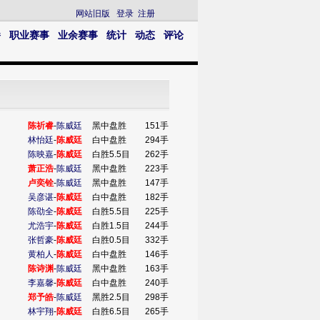
网站旧版
登录
注册
播
职业赛事
业余赛事
统计
动态
评论
陈祈睿
-
陈威廷
黑中盘胜
151手
林怡廷
-
陈威廷
白中盘胜
294手
陈映嘉
-
陈威廷
白胜5.5目
262手
萧正浩
-
陈威廷
黑中盘胜
223手
卢奕铨
-
陈威廷
黑中盘胜
147手
吴彦谌
-
陈威廷
白中盘胜
182手
陈劭全
-
陈威廷
白胜5.5目
225手
尤浩宇
-
陈威廷
白胜1.5目
244手
张哲豪
-
陈威廷
白胜0.5目
332手
黄柏人
-
陈威廷
白中盘胜
146手
陈诗渊
-
陈威廷
黑中盘胜
163手
李嘉馨
-
陈威廷
白中盘胜
240手
郑予皓
-
陈威廷
黑胜2.5目
298手
林宇翔
-
陈威廷
白胜6.5目
265手