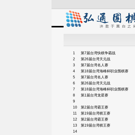
1
第7届台湾快棋争霸战
2
第26届台湾天元战
3
第7届台湾名人赛
4
第18届台湾海峰杯职业围棋赛
5
第7届台湾名人赛
6
第26届台湾天元战
7
第18届台湾海峰杯职业围棋赛
8
第1届台湾龙星赛
9
10
第2届台湾霸王赛
11
第19届台湾棋王赛
12
第2届台湾霸王赛
13
第19届台湾棋王赛
14