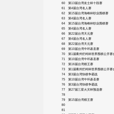
60
第13届台湾友士杯十段赛
61
第4届台湾名人赛
62
第15届台湾海峰杯职业围棋赛
63
第4届台湾名人赛
64
第15届台湾海峰杯职业围棋赛
65
第4届台湾名人赛
66
第22届台湾天元赛
67
第4届台湾名人赛
68
第22届台湾天元赛
69
第10届台湾中环碁圣赛
70
第1届衢州烂柯杯世界围棋公开赛
71
第10届台湾中环碁圣赛
72
第16届台湾棋王赛
73
第1届衢州烂柯杯世界围棋公开赛
74
第3届台湾快棋争霸战
75
第10届台湾中环碁圣赛
76
第3届台湾快棋争霸战
77
第27届三星火灾杯预选赛
78
79
第15届台湾棋王赛
80
81