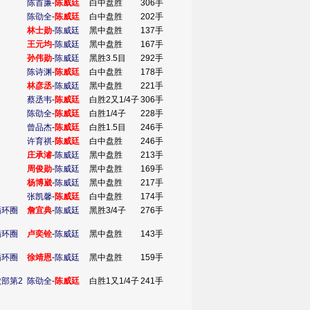
陈首廉
-
陈威廷
白中盘胜
306手
陈劭全
-
陈威廷
白中盘胜
202手
林士勋
-
陈威廷
黑中盘胜
137手
王元均
-
陈威廷
黑中盘胜
167手
孙伟勋
-
陈威廷
黑胜3.5目
292手
陈诗渊
-
陈威廷
白中盘胜
178手
林彦丞
-
陈威廷
黑中盘胜
221手
蔡丞韦
-
陈威廷
白胜2又1/4子
306手
陈劭全
-
陈威廷
白胜1/4子
228手
曾品杰
-
陈威廷
白胜1.5目
246手
许育祺
-
陈威廷
白中盘胜
246手
庄承濬
-
陈威廷
黑中盘胜
213手
周俊勋
-
陈威廷
黑中盘胜
169手
杨博崴
-
陈威廷
黑中盘胜
217手
张凯馨
-
陈威廷
白中盘胜
174手
循环圈
詹宜典
-
陈威廷
黑胜3/4子
276手
循环圈
卢奕铨
-
陈威廷
黑中盘胜
143手
循环圈
徐靖恩
-
陈威廷
黑中盘胜
159手
部第2
陈劭全
-
陈威廷
白胜1又1/4子
241手