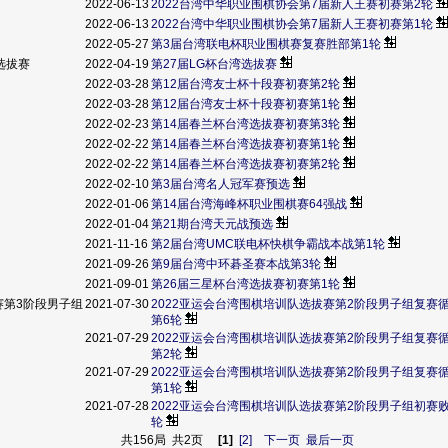
2022-06-13
2022台湾中华职业围棋协会第7届新人王赛初赛第2轮
2022-06-13
2022台湾中华职业围棋协会第7届新人王赛初赛第1轮
2022-05-27
第3届台湾联电杯职业围棋赛复赛胜部第1轮
选拔赛
2022-04-19
第27届LG杯台湾选拔赛
2022-03-28
第12届台湾友士杯十段赛初赛第2轮
2022-03-28
第12届台湾友士杯十段赛初赛第1轮
2022-02-23
第14届春兰杯台湾选拔赛初赛第3轮
2022-02-22
第14届春兰杯台湾选拔赛初赛第1轮
2022-02-22
第14届春兰杯台湾选拔赛初赛第2轮
2022-02-10
第3届台湾名人冠军赛预选
2022-01-06
第14届台湾海峰杯职业围棋赛64强战
2022-01-04
第21期台湾天元战预选
赛
2021-11-16
第2届台湾UMC联电杯快棋争霸战本战第1轮
2021-09-26
第9届台湾中环碁圣赛本战第3轮
2021-09-01
第26届三星杯台湾选拔赛初赛第1轮
赛第3阶段男子组
2021-07-30
2022亚运会台湾围棋培训队选拔赛第2阶段男子组复赛
第6轮
2021-07-29
2022亚运会台湾围棋培训队选拔赛第2阶段男子组复赛
第2轮
2021-07-29
2022亚运会台湾围棋培训队选拔赛第2阶段男子组复赛
第1轮
2021-07-28
2022亚运会台湾围棋培训队选拔赛第2阶段男子组初赛败
轮
共156局 共2页
[1]
[2]
下一页
最后一页