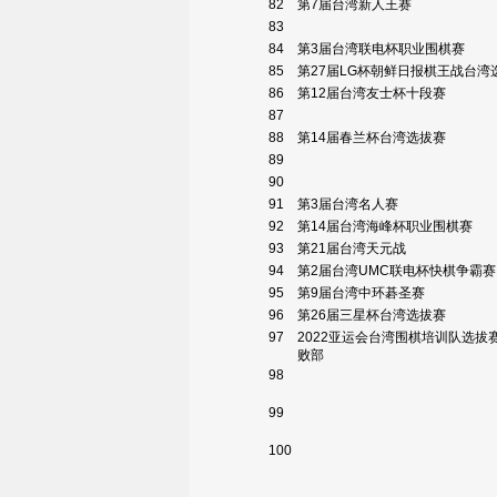
82
第7届台湾新人王赛
83
84
第3届台湾联电杯职业围棋赛
85
第27届LG杯朝鲜日报棋王战台湾
86
第12届台湾友士杯十段赛
87
88
第14届春兰杯台湾选拔赛
89
90
91
第3届台湾名人赛
92
第14届台湾海峰杯职业围棋赛
93
第21届台湾天元战
94
第2届台湾UMC联电杯快棋争霸
95
第9届台湾中环碁圣赛
96
第26届三星杯台湾选拔赛
97
2022亚运会台湾围棋培训队选拔
败部
98
99
100