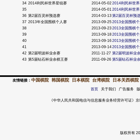
34
2014利民杯世界星锐赛
2014-05-02
2014利民杯世
35
2014-05-01
2014利民杯世
36
第2届百灵杯预选赛
2014-03-13
第2届百灵杯预
37
2013年全国围棋个人赛
2013-09-25
2013全国围棋
38
2013-09-23
2013全国围棋
39
2013-09-18
2013全国围棋
40
2013-09-16
2013全国围棋
41
2013-09-14
2013全国围棋
42
第2届明波杯业余赛
2011-11-27
第2届明波杯业
43
第5届钻石杯业余棋王赛
2011-09-26
第5届钻石杯业
中国棋院
韩国棋院
日本棋院
台湾棋院
日本关西棋院
友情链接：
首页
关于我们 广告服务 
《中华人民共和国电信与信息服务业务经营许可证》京ICP证 120
版权所有 2