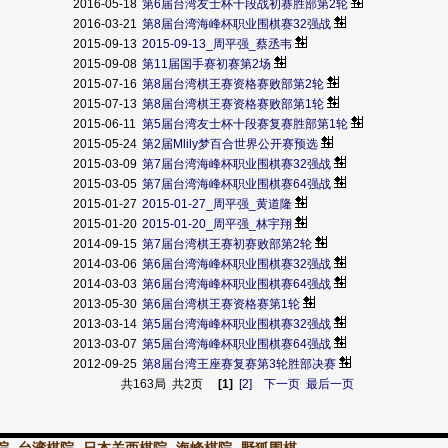
2016-05-18
第6届台湾友士杯十段战初赛胜部第2轮
2016-03-21
第8届台湾海峰杯职业围棋赛32强战
2015-09-13
2015-09-13_周平强_蔡丞韦
2015-09-08
第11届国手赛初赛第2场
2015-07-16
第8届台湾棋王赛资格赛败部第2轮
2015-07-13
第8届台湾棋王赛资格赛败部第1轮
2015-06-11
第5届台湾友士杯十段赛复赛胜部第1轮
2015-05-24
第2届Mlily梦百合世界公开赛预选
2015-03-09
第7届台湾海峰杯职业围棋赛32强战
2015-03-05
第7届台湾海峰杯职业围棋赛64强战
2015-01-27
2015-01-27_周平强_黄道隆
2015-01-20
2015-01-20_周平强_林宇翔
2014-09-15
第7届台湾棋王赛初赛败部第2轮
2014-03-06
第6届台湾海峰杯职业围棋赛32强战
2014-03-03
第6届台湾海峰杯职业围棋赛64强战
2013-05-30
第6届台湾棋王赛资格赛第1轮
2013-03-14
第5届台湾海峰杯职业围棋赛32强战
2013-03-07
第5届台湾海峰杯职业围棋赛64强战
2012-09-25
第8届台湾王座赛复赛第3轮胜部决赛
共163局 共2页
[1]
[2]
下一页
最后一页