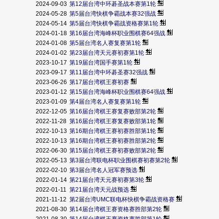
2024-09-03
第12届台湾中环碁圣战本赛第1轮
2024-05-28
第5届台湾快棋争霸战本赛32强战
2024-05-14
第5届台湾快棋争霸战资格赛第1轮
2024-01-18
第16届台湾海峰杯职业围棋赛64强战
2024-01-08
第5届台湾名人赛复赛第1轮
2024-01-02
第23届台湾天元赛初赛第1轮
2023-10-17
第19届台湾国手赛第1轮
2023-09-17
第11届台湾中环碁圣赛32强战
2023-06-26
第17届台湾棋王赛初赛
2023-01-12
第15届台湾海峰杯职业围棋赛64强战
2023-01-09
第4届台湾名人赛复赛第1轮
2022-12-05
第16届台湾棋王赛复赛败部第2轮
2022-11-28
第16届台湾棋王赛复赛败部第1轮
2022-10-13
第16期台湾棋王赛初赛胜部第1轮
2022-10-13
第16期台湾棋王赛初赛胜部第2轮
2022-06-30
第15届台湾棋王赛初赛败部第2轮
2022-05-13
第3届台湾联电杯职业围棋赛初赛第2轮
2022-02-10
第3届台湾名人冠军赛预选
2022-01-14
第21届台湾天元赛初赛第3轮
2022-01-11
第21届台湾天元战预选
赛
2021-11-12
第2届台湾UMC联电杯快棋争霸战资格赛
2021-08-30
第14届台湾棋王赛资格赛胜部第2轮