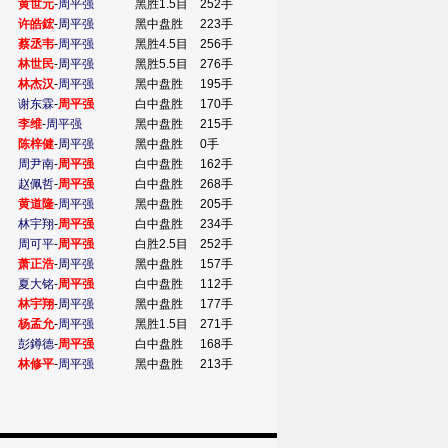
黄世元
-
周平强
黑胜1.5目
252手
许皓鋐
-
周平强
黑中盘胜
223手
蔡丞韦
-
周平强
黑胜4.5目
256手
林世民
-
周平强
黑胜5.5目
276手
林杰汉
-
周平强
黑中盘胜
195手
谢东霖
-
周平强
白中盘胜
170手
李维
-
周平强
黑中盘胜
215手
陈梓健
-
周平强
黑中盘胜
0手
周尹南
-
周平强
白中盘胜
162手
赵佩哲
-
周平强
白中盘胜
268手
黄道隆
-
周平强
黑中盘胜
205手
林宇翔
-
周平强
白中盘胜
234手
周可平
-
周平强
白胜2.5目
252手
萧正浩
-
周平强
黑中盘胜
157手
夏大铭
-
周平强
白中盘胜
112手
林宇翔
-
周平强
黑中盘胜
177手
杨孟允
-
周平强
黑胜1.5目
271手
彭鐏德
-
周平强
白中盘胜
168手
林修平
-
周平强
黑中盘胜
213手