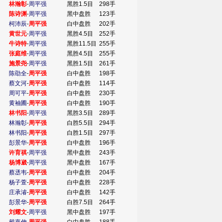
林瀚彰
-
周平强
黑胜1.5目
298手
陈诗渊
-
周平强
黑中盘胜
123手
柯沛辰
-
周平强
白中盘胜
202手
黄世元
-
周平强
黑胜4.5目
252手
牛诗特
-
周平强
黑胜11.5目
255手
张庭维
-
周平强
黑胜4.5目
255手
施景尧
-
周平强
黑胜1.5目
261手
陈劭全
-
周平强
白中盘胜
198手
蔡文河
-
周平强
白中盘胜
114手
周可平
-
周平强
白中盘胜
230手
黄袖圃
-
周平强
白中盘胜
190手
林书阳
-
周平强
黑胜3.5目
289手
林瀚彰
-
周平强
白胜5.5目
294手
林书阳
-
周平强
白胜1.5目
297手
彭景华
-
周平强
白中盘胜
196手
许育祺
-
周平强
黑中盘胜
243手
杨博崴
-
周平强
黑中盘胜
167手
蔡丞韦
-
周平强
白中盘胜
204手
杨子萱
-
周平强
白中盘胜
228手
庄承濬
-
周平强
白中盘胜
142手
彭景华
-
周平强
白胜7.5目
264手
刘耀文
-
周平强
黑中盘胜
197手