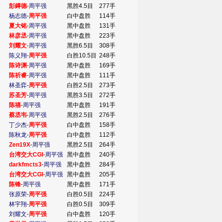
彭鐏德
-
周平强
黑胜4.5目
277手
杨志德
-
周平强
白中盘胜
114手
夏大铭
-
周平强
黑中盘胜
131手
林彦丞
-
周平强
黑中盘胜
223手
刘耀文
-
周平强
黑胜6.5目
308手
陈义翔
-
周平强
白胜10.5目
248手
陈诗渊
-
周平强
黑中盘胜
169手
陈祈睿
-
周平强
黑中盘胜
111手
林圣弈
-
周平强
白胜2.5目
273手
苏圣芳
-
周平强
黑胜3.5目
272手
陈禧
-
周平强
黑中盘胜
191手
蔡丞韦
-
周平强
黑胜2.5目
276手
丁少杰
-
周平强
白中盘胜
158手
陈秋龙
-
周平强
白中盘胜
112手
Zen19X
-
周平强
黑胜2.5目
264手
台湾交大CGI
-
周平强
黑中盘胜
240手
darkfmcts3
-
周平强
黑中盘胜
284手
台湾交大CGI
-
周平强
黑中盘胜
205手
陈锋
-
周平强
黑中盘胜
171手
张原荣
-
周平强
白胜0.5目
224手
林宇翔
-
周平强
白胜0.5目
309手
刘耀文
-
周平强
白中盘胜
120手