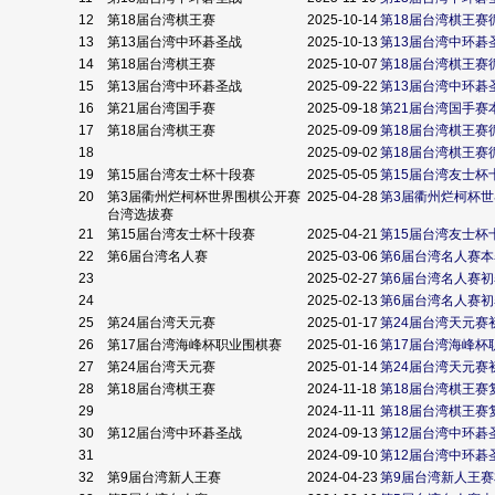
12
第18届台湾棋王赛
2025-10-14
第18届台湾棋王赛
13
第13届台湾中环碁圣战
2025-10-13
第13届台湾中环碁
14
第18届台湾棋王赛
2025-10-07
第18届台湾棋王赛
15
第13届台湾中环碁圣战
2025-09-22
第13届台湾中环碁
16
第21届台湾国手赛
2025-09-18
第21届台湾国手赛
17
第18届台湾棋王赛
2025-09-09
第18届台湾棋王赛
18
2025-09-02
第18届台湾棋王赛
19
第15届台湾友士杯十段赛
2025-05-05
第15届台湾友士杯
20
第3届衢州烂柯杯世界围棋公开赛
2025-04-28
第3届衢州烂柯杯
台湾选拔赛
21
第15届台湾友士杯十段赛
2025-04-21
第15届台湾友士杯
22
第6届台湾名人赛
2025-03-06
第6届台湾名人赛本
23
2025-02-27
第6届台湾名人赛初
24
2025-02-13
第6届台湾名人赛初
25
第24届台湾天元赛
2025-01-17
第24届台湾天元赛
26
第17届台湾海峰杯职业围棋赛
2025-01-16
第17届台湾海峰杯
27
第24届台湾天元赛
2025-01-14
第24届台湾天元赛
28
第18届台湾棋王赛
2024-11-18
第18届台湾棋王赛
29
2024-11-11
第18届台湾棋王赛
30
第12届台湾中环碁圣战
2024-09-13
第12届台湾中环碁
31
2024-09-10
第12届台湾中环碁
32
第9届台湾新人王赛
2024-04-23
第9届台湾新人王赛