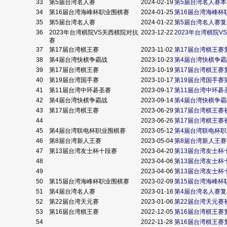
33
第5届台湾名人赛
2024-02-19
第5届台湾名人赛本
34
第16届台湾海峰杯职业围棋赛
2024-01-25
第16届台湾海峰杯
35
第5届台湾名人赛
2024-01-22
第5届台湾名人赛
36
2023年台湾棋院VS关西棋院对抗
2023-12-22
2023年台湾棋院
赛
37
第17届台湾棋王赛
2023-11-02
第17届台湾棋王赛
38
第4届台湾快棋争霸战
2023-10-23
第4届台湾快棋争霸
39
第17届台湾棋王赛
2023-10-19
第17届台湾棋王赛
40
第19届台湾国手赛
2023-10-17
第19届台湾国手赛
41
第11届台湾中环碁圣赛
2023-09-17
第11届台湾中环碁
42
第4届台湾快棋争霸战
2023-09-14
第4届台湾快棋争霸
43
第17届台湾棋王赛
2023-06-29
第17届台湾棋王赛
44
2023-06-26
第17届台湾棋王赛
45
第4届台湾联电杯职业围棋赛
2023-05-12
第4届台湾联电杯职
46
第8届台湾新人王赛
2023-05-04
第8届台湾新人王赛
47
第13届台湾友士杯十段赛
2023-04-20
第13届台湾友士杯
48
2023-04-06
第13届台湾友士杯
49
2023-04-06
第13届台湾友士杯
50
第15届台湾海峰杯职业围棋赛
2023-02-09
第15届台湾海峰杯
51
第4届台湾名人赛
2023-01-16
第4届台湾名人赛复
52
第22届台湾天元赛
2023-01-06
第22届台湾天元赛
53
第16届台湾棋王赛
2022-12-05
第16届台湾棋王赛
54
2022-11-28
第16届台湾棋王赛