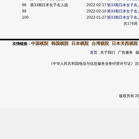
98
第33期日本女子名人战
2022-02-17
第33期日本女子名
99
2022-02-10
第33期日本女子名
100
2022-01-27
第33期日本女子名
共174
中国棋院
韩国棋院
日本棋院
台湾棋院
日本关西棋院
友情链接：
首页
关于我们 广告服务 
《中华人民共和国电信与信息服务业务经营许可证》京ICP证 120
版权所有 2