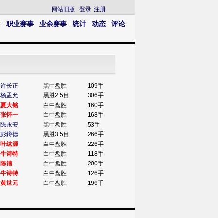
网站旧版
登录
注册
播
职业赛事
业余赛事
统计
动态
评论
-
许长正
黑中盘胜
109手
-
杨孟允
黑胜2.5目
306手
-
夏大铭
白中盘胜
160手
-
张怀一
白中盘胜
168手
-
陈永安
黑中盘胜
53手
-
彭鐏德
黑胜3.5目
266手
-
叶纮源
白中盘胜
226手
-
牛诗特
白中盘胜
118手
-
陈禧
白中盘胜
200手
-
牛诗特
白中盘胜
126手
-
黄世元
白中盘胜
196手