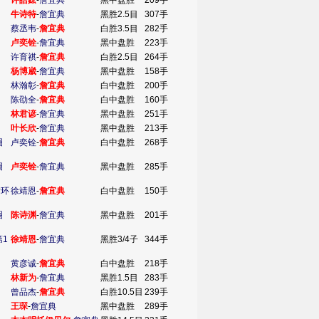
许皓鋐
-
詹宜典
黑中盘胜
209手
牛诗特
-
詹宜典
黑胜2.5目
307手
蔡丞韦
-
詹宜典
白胜3.5目
282手
卢奕铨
-
詹宜典
黑中盘胜
223手
许育祺
-
詹宜典
白胜2.5目
264手
杨博崴
-
詹宜典
黑中盘胜
158手
林瀚彰
-
詹宜典
白中盘胜
200手
陈劭全
-
詹宜典
白中盘胜
160手
林君谚
-
詹宜典
黑中盘胜
251手
叶长欣
-
詹宜典
黑中盘胜
213手
圈
卢奕铨
-
詹宜典
白中盘胜
268手
圈
卢奕铨
-
詹宜典
黑中盘胜
285手
循环
徐靖恩
-
詹宜典
白中盘胜
150手
圈
陈诗渊
-
詹宜典
黑中盘胜
201手
1
徐靖恩
-
詹宜典
黑胜3/4子
344手
黄彦诚
-
詹宜典
白中盘胜
218手
林新为
-
詹宜典
黑胜1.5目
283手
曾品杰
-
詹宜典
白胜10.5目
239手
王琛
-
詹宜典
黑中盘胜
289手