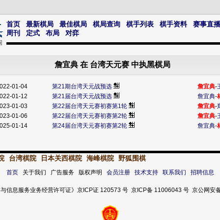
首页
最新棋局
最佳棋局
棋局查询
棋手列表
棋手资料
赛事直
周刊
定式
布局
对弈
詹宜典 在 台湾天元赛 中执黑棋局
022-01-04
第21期台湾天元战预选
詹宜典
-
022-01-12
第21届台湾天元战预选
詹宜典
-
023-01-03
第22届台湾天元赛初赛第1轮
詹宜典
-
023-01-06
第22届台湾天元赛初赛第2轮
詹宜典
-
025-01-14
第24届台湾天元赛初赛第2轮
詹宜典
-
院
台湾棋院
日本关西棋院
海峰棋院
野狐围棋
首页
关于我们 广告服务 版权声明
会员注册
技术支持
联系我们
招聘信息
服务业务经营许可证》京ICP证 120573 号 京ICP备 11006043 号 京公网安备 11