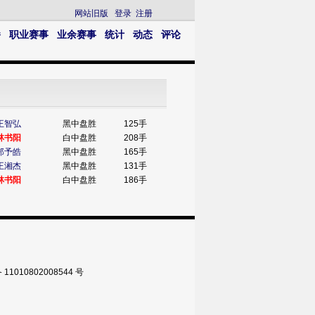
网站旧版
登录
注册
播
职业赛事
业余赛事
统计
动态
评论
王智弘
黑中盘胜
125手
林书阳
白中盘胜
208手
郑予皓
黑中盘胜
165手
王湘杰
黑中盘胜
131手
林书阳
白中盘胜
186手
010802008544 号