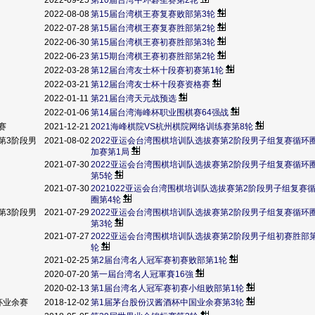
2022-09-25
第10届台湾中环碁圣赛第2轮
2022-08-08
第15届台湾棋王赛复赛败部第3轮
2022-07-28
第15届台湾棋王赛复赛胜部第2轮
2022-06-30
第15届台湾棋王赛初赛胜部第3轮
2022-06-23
第15期台湾棋王赛初赛胜部第2轮
2022-03-28
第12届台湾友士杯十段赛初赛第1轮
2022-03-21
第12届台湾友士杯十段赛资格赛
2022-01-11
第21届台湾天元战预选
2022-01-06
第14届台湾海峰杯职业围棋赛64强战
练赛
2021-12-21
2021海峰棋院VS杭州棋院网络训练赛第8轮
第3阶段男
2021-08-02
2022亚运会台湾围棋培训队选拔赛第2阶段男子组复赛循环
加赛第1局
2021-07-30
2022亚运会台湾围棋培训队选拔赛第2阶段男子组复赛循环
第5轮
2021-07-30
2021022亚运会台湾围棋培训队选拔赛第2阶段男子组复赛
圈第4轮
第3阶段男
2021-07-29
2022亚运会台湾围棋培训队选拔赛第2阶段男子组复赛循环
第3轮
2021-07-27
2022亚运会台湾围棋培训队选拔赛第2阶段男子组初赛胜部第
轮
2021-02-25
第2届台湾名人冠军赛初赛败部第1轮
2020-07-20
第一屆台湾名人冠軍賽16強
2020-02-13
第1届台湾名人冠军赛初赛小组败部第1轮
杯业余赛
2018-12-02
第1届茅台股份汉酱酒杯中国业余赛第3轮