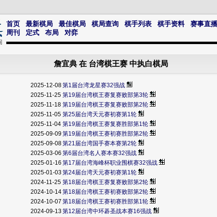
首页
最新棋局
最佳棋局
棋局查询
棋手列表
棋手资料
赛事直
周刊
定式
布局
对弈
詹宜典 在 台湾棋王赛 中执白棋局
2025-12-08
第1届台湾龙星赛32强战
2025-11-25
第19届台湾棋王赛复赛败部第3轮
2025-11-18
第19届台湾棋王赛复赛败部第2轮
2025-11-05
第25届台湾天元赛初赛第1轮
2025-11-04
第19届台湾棋王赛复赛胜部第1轮
2025-09-09
第19届台湾棋王赛初赛胜部第2轮
2025-09-08
第21届台湾国手赛本赛第2轮
2025-03-06
第6届台湾名人赛本赛32强战
2025-01-16
第17届台湾海峰杯职业围棋赛32强战
2025-01-03
第24届台湾天元赛初赛第1轮
2024-11-25
第18届台湾棋王赛复赛败部第2轮
2024-10-14
第18届台湾棋王赛初赛败部第2轮
2024-10-07
第18届台湾棋王赛初赛胜部第1轮
2024-09-13
第12届台湾中环碁圣战本赛16强战