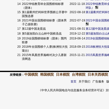
14
2022华锐教育杯全国围棋锦标赛
2022-11-18
2022华锐教育
（团体）
环队）
15
第1届衢州烂柯杯世界围棋公开赛中
2022-08-18
第1届衢州烂柯杯
国预选赛
16
2021中国全国围棋锦标赛（团体男
2022-07-19
2021中国全国
子乙级联赛)
17
第12届中国龙星战
2021-08-31
第12届中国龙星
18
第5届洛阳白云山杯中国棋圣战
2019-12-22
第5届洛阳白云山
19
2019全国围棋锦标赛（团体）围丙
2019-06-14
2019全国围棋
联赛
20
2018年全国围棋个人赛(株洲恒大悦
2018-09-15
2018株洲恒大
珑台)
21
2015年凤凰世界巅峰对决少儿赛新
2015-11-21
2015凤凰世界
浪网选
中国棋院
韩国棋院
日本棋院
台湾棋院
日本关西棋院
友情链接：
首页
关于我们 广告服务 
《中华人民共和国电信与信息服务业务经营许可证》京ICP证 120