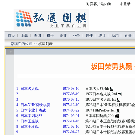
对弈客户端内测
未登录 
首页
上载
查询
棋手
职业
业余
最佳
统计
动态
直播
您现在的位置 >>
棋局列表
坂田荣男执黑 
1
日本名人战
1979-08-16
日本名人战,4th
2
1977-05-19
1977日本名人战,2nd
3
1976-07-15
1976日本名人战,1st
4
日本NHK杯快棋赛
1975-12-19
第23期日本NHK杯快棋赛第2轮
5
日本专业十杰战
1974-05-22
197411thProBestTen
6
日本本因坊战
1974-05-01
日本本因坊战,29th
7
日本王座战
1972-11-16
第20期日本王座战挑战赛3番棋
8
日本十段战
1972-02-10
第10期日本十段战挑战赛五番棋
9
1972-01-27
第10期日本十段战挑战赛五番棋