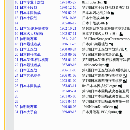
10
日本专业十杰战
1971-05-27
8thProBestTen
11
日本十段战
1970-12-10
第9期日本十段战挑战者决定战
12
日本本因坊战
1969-02-26
日本本因坊战,24th
13
日本十段战
1965-10-06
日本十段战,4th
14
1965-06-17
日本十段战,4th
15
日本NHK杯快棋赛
1962-10-21
第10期日本NHK杯快棋赛第1轮
16
日本名人战(旧)
1962-07-11
日本第1期名人战（旧）
17
待明确赛事
1961-12-19
1961ThreeStrongestTournaments
18
日本最强者战
1960-11-23
日本第3期最强战
19
日本王座战
1960-08-24
第8期日本王座战本战第2轮
20
日本最强者战
1959-09-02
第2届日本最强者决定战
21
日本NHK杯快棋赛
1958-01-19
第5期日本NHK杯快棋赛半决赛
22
日本最强者战
1957-09-16
1stNihonSaikyo
23
日本王座战
1956-11-05
第4届日本王座战决赛3番棋第2
24
日本其他赛事
1956-01-08
第2期日本东西电报围棋赛
25
1955-01-09
第1期日本东西电报围棋赛
26
日本本因坊战
1953-03-11
8th日本本因坊战League
27
1951-05-31
第6期日本本因坊战决赛第五局
28
1951-05-03
第6期日本本因坊战决赛第三局
29
1951-04-14
第6期日本本因坊战决赛第一局
30
待明确赛事
1940-06-06
1940NihonKi-inSelect
31
日本大手合
1939-09-15
日本升段赛,1939,Spring