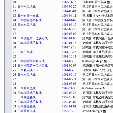
10
1966-11-16
日本第05届十段战
11
日本本因坊战
1964-05-25
第19期日本本因坊战
12
1964-05-01
第19期日本本因坊战
13
日本专业十杰战
1964-04-11
第1期日本专业十杰战
14
日本棋院选手权战
1964-01-07
第11届日本棋院选手权
15
日本本因坊战
1963-06-15
第18期日本本因坊战
16
1963-05-23
第18期日本本因坊战
17
1963-05-02
第18期日本本因坊战
18
日本棋院第一位决定战
1963-01-06
第3期日本棋院第一位
19
日本棋院选手权战
1962-01-16
第9期日本棋院选手权
20
1961-12-13
第9期日本棋院选手权
21
日本王座战
1961-10-25
第9期日本王座战决赛3
22
1961-10-11
第9期日本王座战决赛3
23
日本棋院快棋名人战
1961-09-10
6thHayagoMeijin
24
日本棋院第一位决定战
1961-09-07
第2届日本第一位决定
25
日本名人战(旧)
1961-08-10
日本第1期名人战（旧
26
日本本因坊战
1961-06-16
第16期日本本因坊战
27
1961-05-24
第16期日本本因坊战
28
1961-05-03
第16期日本本因坊战
29
日本最高位战
1960-11-30
6thSaikoiLeague
30
日本棋院选手权战
1960-02-23
第7届日本棋院选手权
31
日本最强者战
1959-10-08
第2期日本最强者决定
32
日本棋院选手权战
1959-02-04
第6期日本棋院选手权
33
日本最强者战
1958-01-01
日本第1期最强战循环
34
日本最高位战
1957-12-18
3rdSaikoiLeague