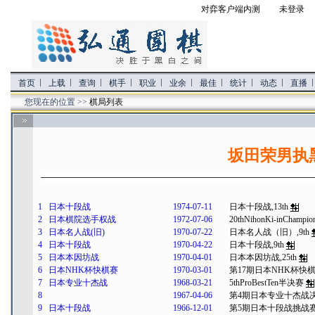
对弈客户端内测
未登录 
首页
上载
查询
棋手
职业
业余
最佳
统计
动态
直播
您现在的位置 >>
棋局列表
坂田荣男执黑
1
日本十段战
1974-07-11
日本十段战,13th
2
日本棋院选手权战
1972-07-06
20thNihonKi-inChampio
3
日本名人战(旧)
1970-07-22
日本名人战（旧）,9th
4
日本十段战
1970-04-22
日本十段战,9th
5
日本本因坊战
1970-04-01
日本本因坊战,25th
6
日本NHK杯快棋赛
1970-03-01
第17期日本NHK杯快
7
日本专业十杰战
1968-03-21
5thProBestTen半决赛
8
1967-04-06
第4期日本专业十杰战
9
日本十段战
1966-12-01
第5期日本十段战挑战