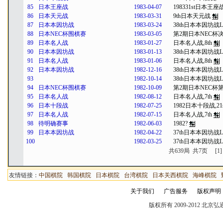
85
日本王座战
1983-04-07
198331st日本王座
86
日本天元战
1983-03-31
9th日本天元战
87
日本本因坊战
1983-03-24
38th日本本因坊战Le
88
日本NEC杯围棋赛
1983-03-05
第2期日本NEC杯
89
日本名人战
1983-01-27
日本名人战,8th
90
日本本因坊战
1983-01-13
38th日本本因坊战Le
91
日本名人战
1983-01-06
日本名人战,8th
92
日本本因坊战
1982-12-16
38th日本本因坊战Le
93
1982-10-14
38th日本本因坊战Le
94
日本NEC杯围棋赛
1982-10-09
第2期日本NEC杯第
95
日本名人战
1982-08-12
日本名人战,7th
96
日本十段战
1982-07-25
1982日本十段战,21s
97
日本名人战
1982-07-15
日本名人战,7th
98
待明确赛事
1982-06-03
1982?
99
日本本因坊战
1982-04-22
37th日本本因坊战Le
100
1982-03-25
37th日本本因坊战Le
共639局 共7页
[1]
友情链接：
中国棋院
韩国棋院
日本棋院
台湾棋院
日本关西棋院
海峰棋院
关于我们
广告服务
版权声明
版权所有 2009-2012 北京