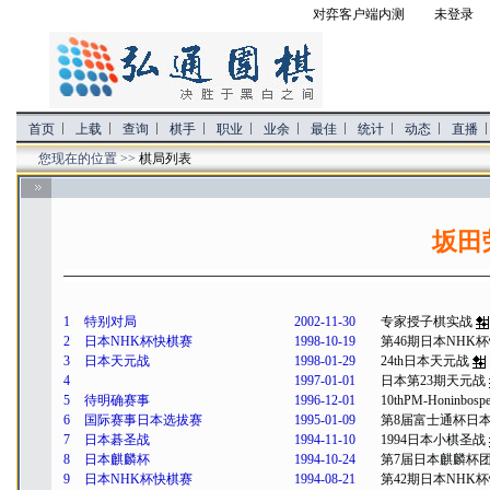
对弈客户端内测
未登录 
首页
上载
查询
棋手
职业
业余
最佳
统计
动态
直播
您现在的位置 >>
棋局列表
坂田
1
特别对局
2002-11-30
专家授子棋实战
2
日本NHK杯快棋赛
1998-10-19
第46期日本NHK
3
日本天元战
1998-01-29
24th日本天元战
4
1997-01-01
日本第23期天元战
5
待明确赛事
1996-12-01
10thPM-Honinbospe
6
国际赛事日本选拔赛
1995-01-09
第8届富士通杯日
7
日本碁圣战
1994-11-10
1994日本小棋圣战
8
日本麒麟杯
1994-10-24
第7届日本麒麟杯
9
日本NHK杯快棋赛
1994-08-21
第42期日本NHK