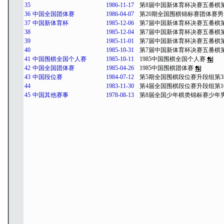
35
1986-11-17
第8届中国新体育杯决赛五番棋
36
中国全国团体赛
1986-04-07
第20期全国围棋锦标赛团体赛男
37
中国新体育杯
1985-12-06
第7届中国新体育杯决赛五番棋
38
1985-12-04
第7届中国新体育杯决赛五番棋
39
1985-11-01
第7届中国新体育杯决赛五番棋
40
1985-10-31
第7届中国新体育杯决赛五番棋
41
中国围棋全国个人赛
1985-10-11
1985中国围棋全国个人赛
42
中国全国团体赛
1985-04-26
1985中国围棋团体赛
43
中国段位赛
1984-07-12
第5期全国围棋段位赛升段组第3
44
1983-11-30
第4届全国围棋段位赛升段组第1
45
中国其他赛事
1978-08-13
第8届全国少年棋类锦标赛少年