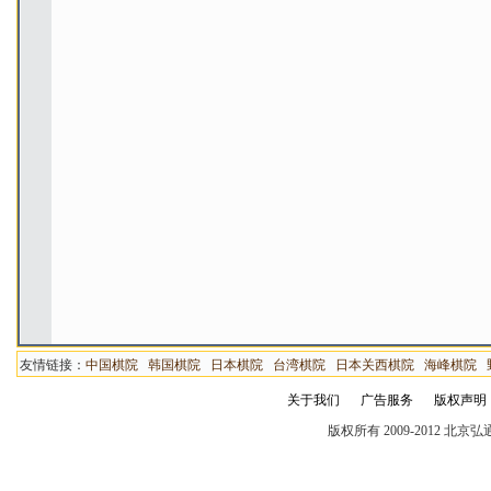
友情链接：
中国棋院
韩国棋院
日本棋院
台湾棋院
日本关西棋院
海峰棋院
关于我们
广告服务
版权声明
版权所有 2009-2012 北京