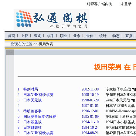
对弈客户端内测
未登录 
首页
上载
查询
棋手
职业
业余
最佳
统计
动态
直播
您现在的位置 >>
棋局列表
坂田荣男 在
1
特别对局
2002-11-30
专家授子棋实战
2
日本NHK杯快棋赛
1998-10-19
第46期日本NHK
3
日本天元战
1998-01-29
24th日本天元战
4
1997-01-01
日本第23期天元战
5
待明确赛事
1996-12-01
10thPM-Honinbospe
6
国际赛事日本选拔赛
1995-01-09
第8届富士通杯日
7
日本碁圣战
1994-11-10
1994日本小棋圣战
8
日本麒麟杯
1994-10-24
第7届日本麒麟杯
9
日本NHK杯快棋赛
1994-08-21
第42期日本NHK