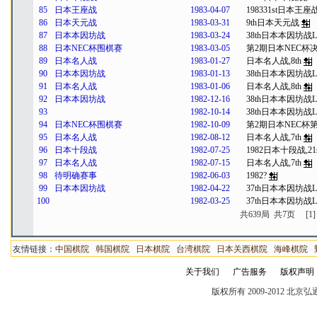
85
日本王座战
1983-04-07
198331st日本王座
86
日本天元战
1983-03-31
9th日本天元战
87
日本本因坊战
1983-03-24
38th日本本因坊战Le
88
日本NEC杯围棋赛
1983-03-05
第2期日本NEC杯
89
日本名人战
1983-01-27
日本名人战,8th
90
日本本因坊战
1983-01-13
38th日本本因坊战Le
91
日本名人战
1983-01-06
日本名人战,8th
92
日本本因坊战
1982-12-16
38th日本本因坊战Le
93
1982-10-14
38th日本本因坊战Le
94
日本NEC杯围棋赛
1982-10-09
第2期日本NEC杯第
95
日本名人战
1982-08-12
日本名人战,7th
96
日本十段战
1982-07-25
1982日本十段战,21s
97
日本名人战
1982-07-15
日本名人战,7th
98
待明确赛事
1982-06-03
1982?
99
日本本因坊战
1982-04-22
37th日本本因坊战Le
100
1982-03-25
37th日本本因坊战Le
共639局 共7页
[1]
友情链接：
中国棋院
韩国棋院
日本棋院
台湾棋院
日本关西棋院
海峰棋院
关于我们
广告服务
版权声明
版权所有 2009-2012 北京