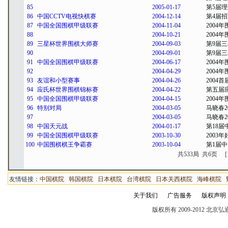
85
2005-01-17
第5届理
86
中国CCTV电视快棋赛
2004-12-14
第4届
87
中国全国围棋甲级联赛
2004-11-04
2004
88
2004-10-21
2004
89
三星杯世界围棋大师赛
2004-09-03
第9届
90
2004-09-01
第9届
91
中国全国围棋甲级联赛
2004-06-17
2004
92
2004-04-29
2004
93
友谊和小型赛事
2004-04-26
2004
94
应氏杯世界围棋锦标赛
2004-04-22
第五届
95
中国全国围棋甲级联赛
2004-04-15
2004
96
特别对局
2004-03-05
马晓春2
97
2004-03-05
马晓春2
98
中国天元战
2004-01-17
第18届
99
中国全国围棋甲级联赛
2003-10-30
2003
100
中国围棋棋王争霸赛
2003-10-04
第1届
共533局 共6页
[
友情链接：
中国棋院
韩国棋院
日本棋院
台湾棋院
日本关西棋院
海峰棋院
关于我们
广告服务
版权声明
版权所有 2009-2012 北京