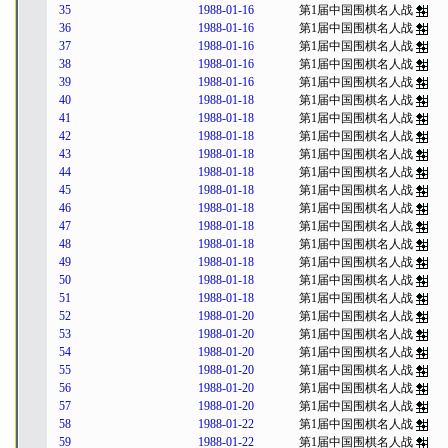
35
1988-01-16
第1届中国围棋名人战
36
1988-01-16
第1届中国围棋名人战
37
1988-01-16
第1届中国围棋名人战
38
1988-01-16
第1届中国围棋名人战
39
1988-01-16
第1届中国围棋名人战
40
1988-01-18
第1届中国围棋名人战
41
1988-01-18
第1届中国围棋名人战
42
1988-01-18
第1届中国围棋名人战
43
1988-01-18
第1届中国围棋名人战
44
1988-01-18
第1届中国围棋名人战
45
1988-01-18
第1届中国围棋名人战
46
1988-01-18
第1届中国围棋名人战
47
1988-01-18
第1届中国围棋名人战
48
1988-01-18
第1届中国围棋名人战
49
1988-01-18
第1届中国围棋名人战
50
1988-01-18
第1届中国围棋名人战
51
1988-01-18
第1届中国围棋名人战
52
1988-01-20
第1届中国围棋名人战
53
1988-01-20
第1届中国围棋名人战
54
1988-01-20
第1届中国围棋名人战
55
1988-01-20
第1届中国围棋名人战
56
1988-01-20
第1届中国围棋名人战
57
1988-01-20
第1届中国围棋名人战
58
1988-01-22
第1届中国围棋名人战
59
1988-01-22
第1届中国围棋名人战