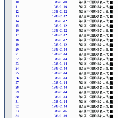
10
1988-01-10
第1届中国围棋名人战
11
1988-01-10
第1届中国围棋名人战
12
1988-01-12
第1届中国围棋名人战
13
1988-01-12
第1届中国围棋名人战
14
1988-01-12
第1届中国围棋名人战
15
1988-01-12
第1届中国围棋名人战
16
1988-01-12
第1届中国围棋名人战
17
1988-01-12
第1届中国围棋名人战
18
1988-01-12
第1届中国围棋名人战
19
1988-01-12
第1届中国围棋名人战
20
1988-01-14
第1届中国围棋名人战
21
1988-01-14
第1届中国围棋名人战
22
1988-01-14
第1届中国围棋名人战
23
1988-01-14
第1届中国围棋名人战
24
1988-01-14
第1届中国围棋名人战
25
1988-01-14
第1届中国围棋名人战
26
1988-01-14
第1届中国围棋名人战
27
1988-01-14
第1届中国围棋名人战
28
1988-01-14
第1届中国围棋名人战
29
1988-01-14
第1届中国围棋名人战
30
1988-01-14
第1届中国围棋名人战
31
1988-01-14
第1届中国围棋名人战
32
1988-01-14
第1届中国围棋名人战
33
1988-01-16
第1届中国围棋名人战
34
1988-01-16
第1届中国围棋名人战